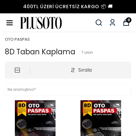
400TL ÜZERI ÜCRETSIZ KARGO 📦 🚚
0
OTO PASPAS
8D Taban Kaplama
7
ürün
Sırala