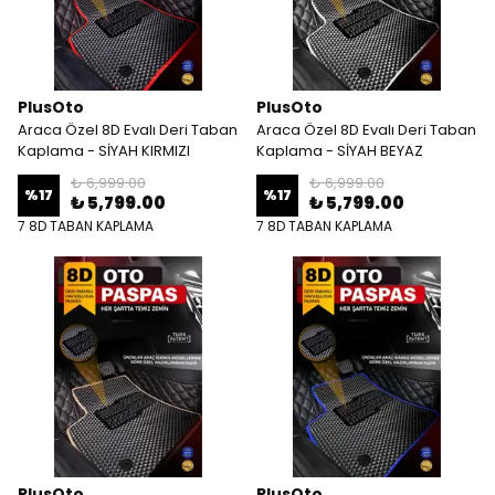
PlusOto
PlusOto
Araca Özel 8D Evalı Deri Taban
Araca Özel 8D Evalı Deri Taban
Kaplama - SİYAH KIRMIZI
Kaplama - SİYAH BEYAZ
₺ 6,999.00
₺ 6,999.00
%
17
%
17
₺ 5,799.00
₺ 5,799.00
7 8D TABAN KAPLAMA
7 8D TABAN KAPLAMA
PlusOto
PlusOto