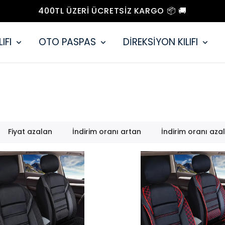
400TL ÜZERI ÜCRETSIZ KARGO 📦 🚚
IFI
OTO PASPAS
DİREKSİYON KILIFI
Fiyat azalan
İndirim oranı artan
İndirim oranı aza