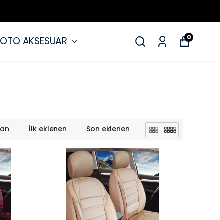
0
OTO AKSESUAR
lan
İlk eklenen
Son eklenen