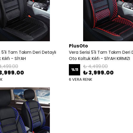
PlusOto
i 5'li Tam Takım Deri Detaylı
Vera Serisi 5'li Tam Takım Deri 
Kılıfı - SİYAH
Oto Koltuk Kılıfı - SİYAH KIRMIZI
4,499.00
₺ 4,499.00
%
11
3,999.00
₺ 3,999.00
NK
6 VERA RENK