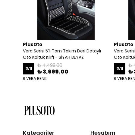
PlusOto
PlusOto
Vera Serisi 5'li Tam Takım Deri Detaylı
Vera Seris
Oto Koltuk Kılıfı - SİYAH BEYAZ
Oto Koltuk
₺ 4,499.00
₺ 
%
11
%
11
₺ 3,999.00
₺ 
6 VERA RENK
6 VERA RE
Kategoriler
Hesabım