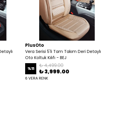
PlusOto
Detaylı
Vera Serisi 5'li Tam Takım Deri Detaylı
Oto Koltuk Kılıfı - BEJ
₺ 4,499.00
%
11
₺ 3,999.00
6 VERA RENK