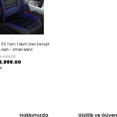
i 5'li Tam Takım Deri Detaylı
 Kılıfı - SİYAH MAVİ
4,499.00
3,999.00
NK
Hakkımızda
Gizlilik ve Güven