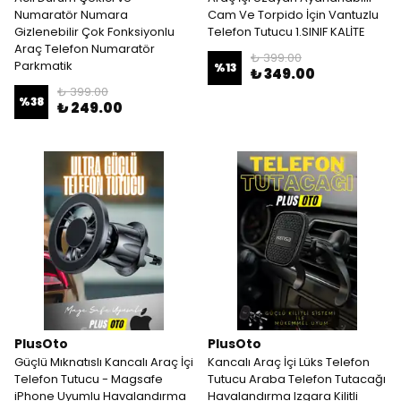
Numaratör Numara
Cam Ve Torpido İçin Vantuzlu
Gizlenebilir Çok Fonksiyonlu
Telefon Tutucu 1.SINIF KALİTE
Araç Telefon Numaratör
₺ 399.00
Parkmatik
%
13
₺ 349.00
₺ 399.00
%
38
₺ 249.00
PlusOto
PlusOto
Güçlü Mıknatıslı Kancalı Araç İçi
Kancalı Araç İçi Lüks Telefon
Telefon Tutucu - Magsafe
Tutucu Araba Telefon Tutacağı
iPhone Uyumlu Havalandırma
Havalandırma Izgara Kilitli