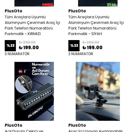
PlusOto
PlusOto
Tüm Araçlara Uyumlu
Tüm Araçlara Uyumlu
Alüminyum Çevirmeli Araç İçi
Alüminyum Çevirmeli Araç İçi
Park Telefon Numaratörü
Park Telefon Numaratörü
Parkmatik - KIRMIZI
Parkmatik - SİYAH
₺ 299.00
₺ 299.00
%
33
%
33
₺ 199.00
₺ 199.00
3 NUMARATÖR
3 NUMARATÖR
PlusOto
PlusOto
Acil Durum Çekici ve
Araç İçi Uzayan Ayarlanabilir