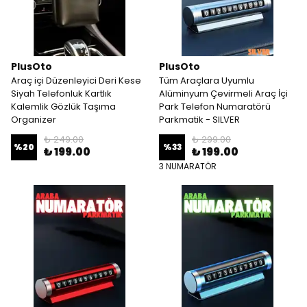
PlusOto
PlusOto
Araç içi Düzenleyici Deri Kese
Tüm Araçlara Uyumlu
Siyah Telefonluk Kartlık
Alüminyum Çevirmeli Araç İçi
Kalemlik Gözlük Taşıma
Park Telefon Numaratörü
Organizer
Parkmatik - SILVER
₺ 249.00
₺ 299.00
%
20
%
33
₺ 199.00
₺ 199.00
3 NUMARATÖR