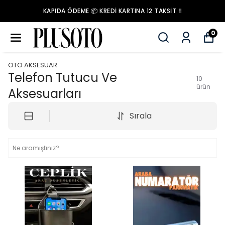
KAPIDA ÖDEME 📦 KREDİ KARTINA 12 TAKSİT ‼️
0
OTO AKSESUAR
Telefon Tutucu Ve
10
ürün
Aksesuarları
Sırala