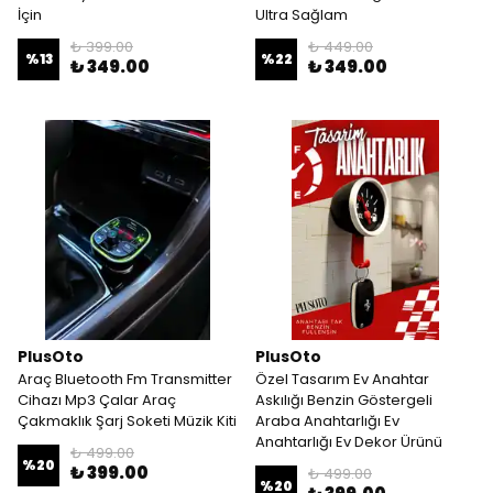
İçin
Ultra Sağlam
₺ 399.00
₺ 449.00
%
13
%
22
₺ 349.00
₺ 349.00
PlusOto
PlusOto
Araç Bluetooth Fm Transmitter
Özel Tasarım Ev Anahtar
Cihazı Mp3 Çalar Araç
Askılığı Benzin Göstergeli
Çakmaklık Şarj Soketi Müzik Kiti
Araba Anahtarlığı Ev
Anahtarlığı Ev Dekor Ürünü
₺ 499.00
%
20
₺ 399.00
₺ 499.00
%
20