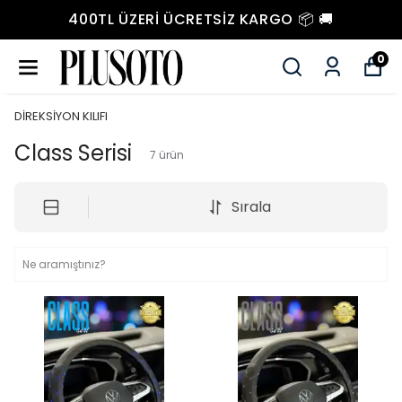
400TL ÜZERI ÜCRETSIZ KARGO 📦 🚚
0
DİREKSİYON KILIFI
Class Serisi
7
ürün
Sırala