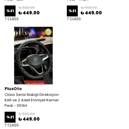
₺ 569.00
₺ 569.00
%
21
%
21
₺ 449.00
₺ 449.00
7 CLASS
7 CLASS
PlusOto
Class Serisi Nakışlı Direksiyon
Kılıfı ve 2 Adet Emniyet Kemer
Pedi - SİYAH
₺ 569.00
%
21
₺ 449.00
7 CLASS