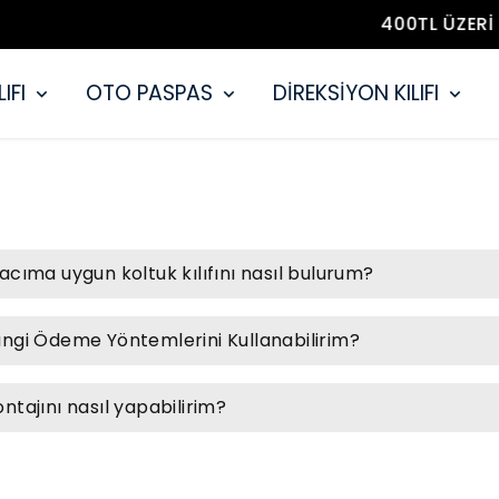
400TL ÜZERI ÜCRETSIZ KARGO 📦 🚚
IFI
OTO PASPAS
DİREKSİYON KILIFI
acıma uygun koltuk kılıfını nasıl bulurum?
ngi Ödeme Yöntemlerini Kullanabilirim?
ntajını nasıl yapabilirim?