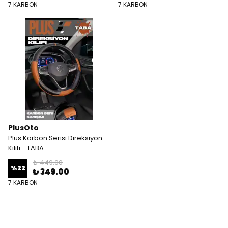
7 KARBON
7 KARBON
PlusOto
Plus Karbon Serisi Direksiyon
Kılıfı - TABA
₺ 449.00
%
22
₺ 349.00
7 KARBON