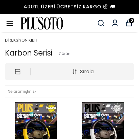
400TL ÜZERI ÜCRETSIZ KARGO 📦 🚚
0
DİREKSİYON KILIFI
Karbon Serisi
7
ürün
Sırala