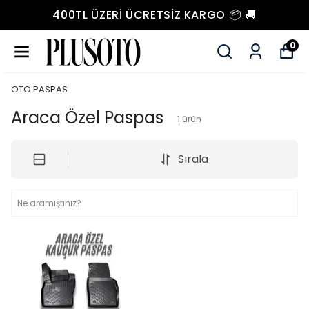
400TL ÜZERI ÜCRETSIZ KARGO 📦 🚚
0
OTO PASPAS
Araca Özel Paspas
1
ürün
Sırala