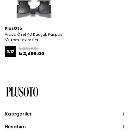
PlusOto
Araca Özel 4D Kauçuk Paspas
5'li Tam Takım Set
₺ 2,999.00
%
17
₺ 2,499.00
Kategoriler
Hesabım