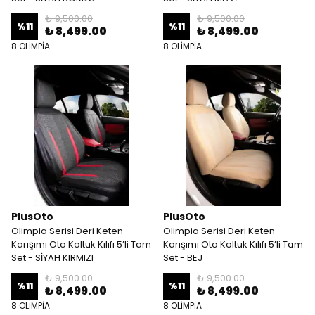
₺ 9,500.00
₺ 9,500.00
%
11
%
11
₺ 8,499.00
₺ 8,499.00
8 OLİMPİA
8 OLİMPİA
PlusOto
PlusOto
Olimpia Serisi Deri Keten
Olimpia Serisi Deri Keten
Karışımı Oto Koltuk Kılıfı 5’li Tam
Karışımı Oto Koltuk Kılıfı 5’li Tam
Set - SİYAH KIRMIZI
Set - BEJ
₺ 9,500.00
₺ 9,500.00
%
11
%
11
₺ 8,499.00
₺ 8,499.00
8 OLİMPİA
8 OLİMPİA