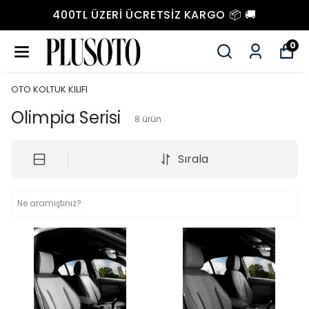
400TL ÜZERI ÜCRETSIZ KARGO 📦 🚚
0
OTO KOLTUK KILIFI
Olimpia Serisi
8
ürün
Sırala