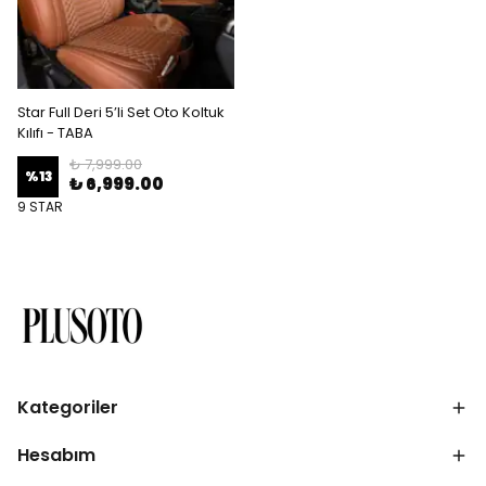
Star Full Deri 5’li Set Oto Koltuk
Kılıfı - TABA
₺ 7,999.00
%
13
₺ 6,999.00
9 STAR
Kategoriler
Hesabım