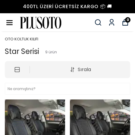
400TL ÜZERI ÜCRETSIZ KARGO 📦 🚚
0
OTO KOLTUK KILIFI
Star Serisi
9
ürün
Sırala