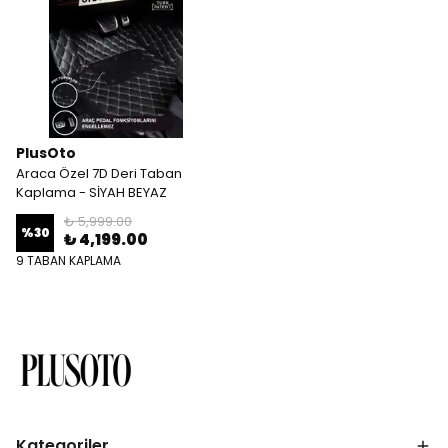
PlusOto
Araca Özel 7D Deri Taban
Kaplama - SİYAH BEYAZ
₺ 5,999.00
%
30
₺ 4,199.00
9 TABAN KAPLAMA
Kategoriler