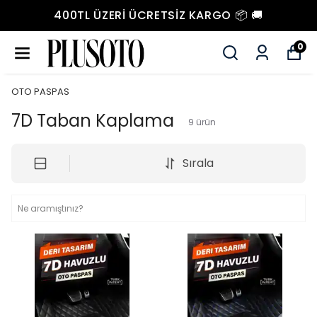
400TL ÜZERI ÜCRETSIZ KARGO 📦 🚚
0
OTO PASPAS
7D Taban Kaplama
9
ürün
Sırala