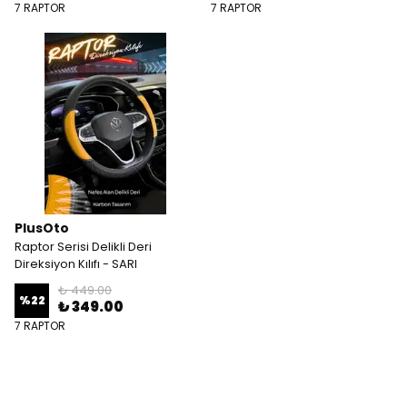
7 RAPTOR
7 RAPTOR
PlusOto
Raptor Serisi Delikli Deri
Direksiyon Kılıfı - SARI
₺ 449.00
%
22
₺ 349.00
7 RAPTOR