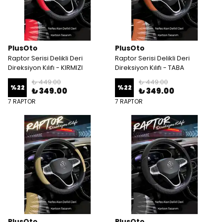
PlusOto
PlusOto
Raptor Serisi Delikli Deri
Raptor Serisi Delikli Deri
Direksiyon Kılıfı - KIRMIZI
Direksiyon Kılıfı - TABA
₺ 449.00
₺ 449.00
%
22
%
22
₺ 349.00
₺ 349.00
7 RAPTOR
7 RAPTOR
PlusOto
PlusOto