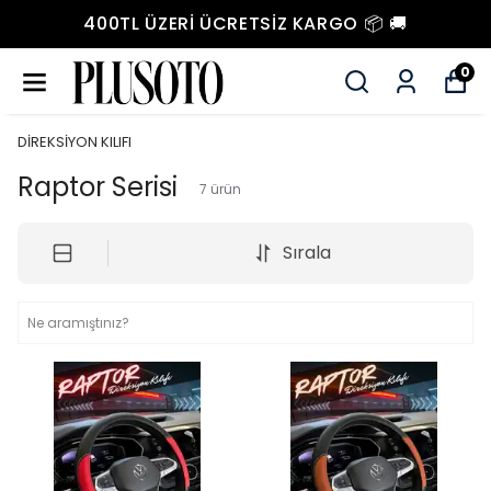
400TL ÜZERI ÜCRETSIZ KARGO 📦 🚚
0
DİREKSİYON KILIFI
Raptor Serisi
7
ürün
Sırala