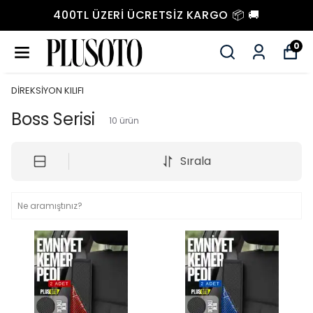
400TL ÜZERI ÜCRETSIZ KARGO 📦 🚚
0
DİREKSİYON KILIFI
Boss Serisi
10
ürün
Sırala