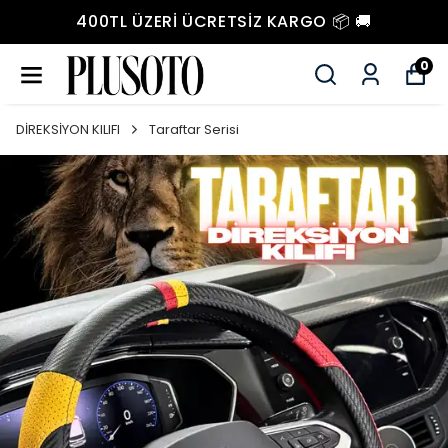
400TL ÜZERI ÜCRETSIZ KARGO 📦 🚚
0
DİREKSİYON KILIFI
Taraftar Serisi