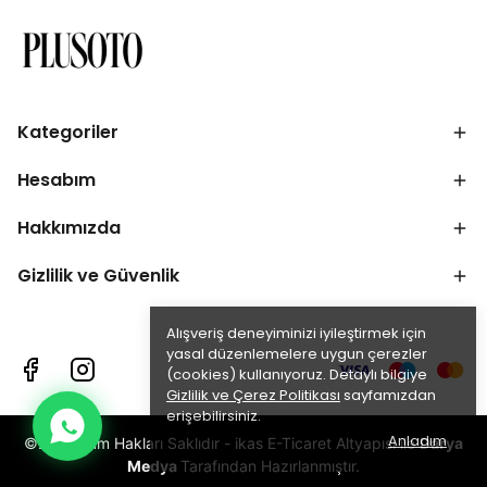
Kategoriler
Hesabım
Hakkımızda
Gizlilik ve Güvenlik
Alışveriş deneyiminizi iyileştirmek için
yasal düzenlemelere uygun çerezler
(cookies) kullanıyoruz. Detaylı bilgiye
Gizlilik ve Çerez Politikası
sayfamızdan
erişebilirsiniz.
Anladım
©2025 Tüm Hakları Saklıdır - ikas E-Ticaret Altyapısı ile
Darya
Medya
Tarafından Hazırlanmıştır.