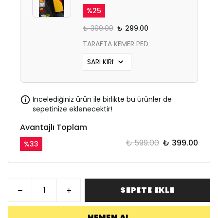
%
25
₺ 399.00
₺ 299.00
TARAFTA KEMER PED
İncelediğiniz ürün ile birlikte bu ürünler de
sepetinize eklenecektir!
Avantajlı Toplam
₺ 599.00
₺ 399.00
%
33
SEPETE EKLE
HEMEN AL