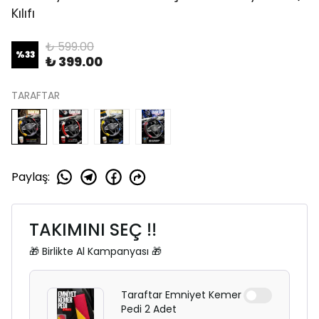
Kılıfı
₺ 599.00
%
33
₺ 399.00
TARAFTAR
Paylaş
:
TAKIMINI SEÇ ‼️
🎁 Birlikte Al Kampanyası 🎁
Taraftar Emniyet Kemer
Pedi 2 Adet