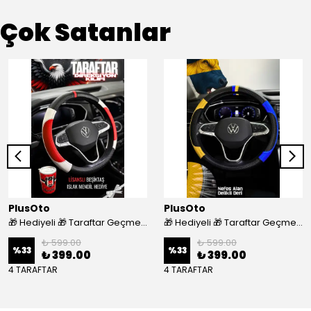
Çok Satanlar
PlusOto
PlusOto
🎁 Hediyeli 🎁 Taraftar Geçmeli Direksiyon Kılıfı - BEŞİKTAŞ
🎁 Hediyeli 🎁 Taraftar Geçmeli Direksiyon Kılıfı - FENERBAHÇE
₺ 599.00
₺ 599.00
%
33
%
33
₺ 399.00
₺ 399.00
4 TARAFTAR
4 TARAFTAR