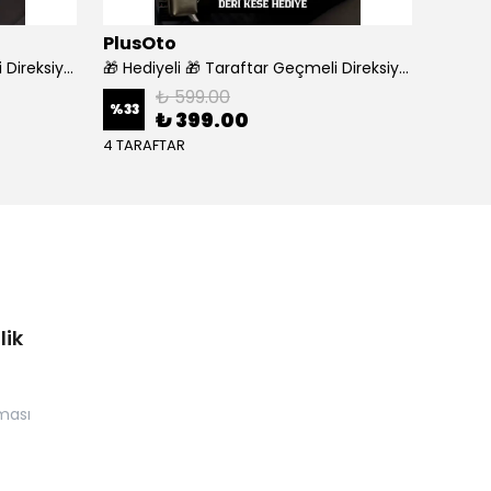
PlusOto
WÜR
🎁 Hediyeli 🎁 Taraftar Geçmeli Direksiyon Kılıfı - GALATASARAY
🎁 Hediyeli 🎁 Taraftar Geçmeli Direksiyon Kılıfı - TRABZON
₺ 599.00
%
33
%
18
₺ 399.00
4 TARAFTAR
lik
nması