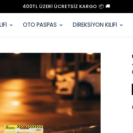
400TL ÜZERI ÜCRETSIZ KARGO 📦 🚚
IFI
OTO PASPAS
DİREKSİYON KILIFI