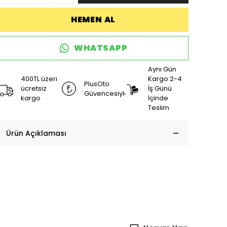
HEMEN AL
WHATSAPP
Aynı Gün
400TL üzeri
Kargo 2-4
PlusOto
ücretsiz
İş Günü
Güvencesiyle
kargo
İçinde
Teslim
Ürün Açıklaması