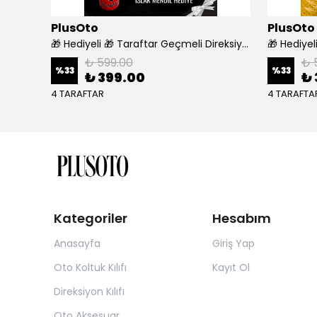
PlusOto
PlusOto
Araca Özel 7D Deri Taban Kaplama - SİYAH BEYAZ
🎁 Hediyeli 🎁 Taraftar Geçmeli Direksiyon Kılıfı - BEŞİKTAŞ
₺ 599.00
₺ 
%
33
%
33
₺ 399.00
₺ 
4 TARAFTAR
4 TARAFTA
Kategoriler
Hesabım
Anasayfa
Giriş Yap
Oto Koltuk Kılıfı
Kayıt Ol
Direksiyon Kılıfı
Oto Aksesuar