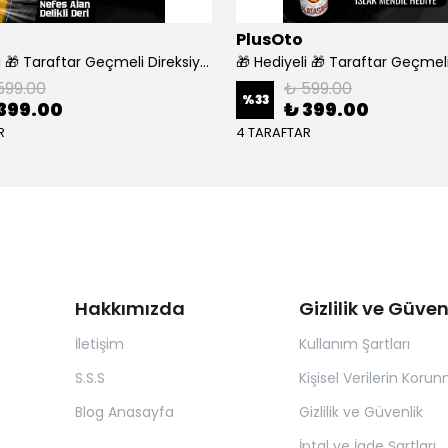
PlusOto
🎁 Hediyeli 🎁 Taraftar Geçmeli Direksiyon Kılıfı - FENERBAHÇE
599.00
₺ 599.00
%
33
399.00
₺ 399.00
R
4 TARAFTAR
Hakkımızda
Gizlilik ve Güven
İletişim
Kullanım Şartları
S.S.S
Kişisel Verilerin Koru
Blog Anasayfa
Gizlilik ve Güvenlik
İptal ve İade Şartları