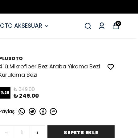
0
OTO AKSESUAR
PLUSOTO
4'lü Mikrofiber Bez Araba Yıkama Bezi
Kurulama Bezi
₺ 349.00
%
29
₺ 249.00
Paylaş
:
SEPETE EKLE