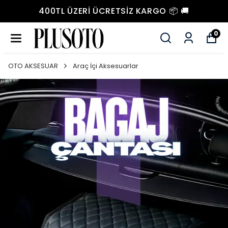
400TL ÜZERI ÜCRETSIZ KARGO 📦 🚚
0
OTO AKSESUAR
Araç İçi Aksesuarlar