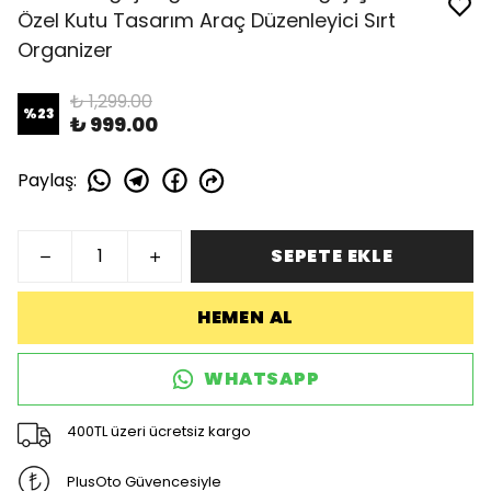
Özel Kutu Tasarım Araç Düzenleyici Sırt
Organizer
₺ 1,299.00
%
23
₺ 999.00
Paylaş
:
SEPETE EKLE
HEMEN AL
WHATSAPP
400TL üzeri ücretsiz kargo
PlusOto Güvencesiyle