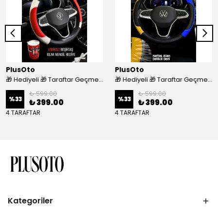
PlusOto
PlusOto
🎁 Hediyeli 🎁 Taraftar Geçmeli Direksiyon Kılıfı - BEŞİKTAŞ
🎁 Hediyeli 🎁 Taraftar Geçmeli Direksiyon Kılıfı - FENERBAHÇE
₺ 599.00
₺ 599.00
%
33
%
33
₺ 399.00
₺ 399.00
4 TARAFTAR
4 TARAFTAR
Kategoriler