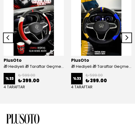
PlusOto
PlusOto
🎁 Hediyeli 🎁 Taraftar Geçmeli Direksiyon Kılıfı - BEŞİKTAŞ
🎁 Hediyeli 🎁 Taraftar Geçmeli Direksiyon Kılıfı - FENERBAHÇE
₺ 599.00
₺ 599.00
%
33
%
33
₺ 399.00
₺ 399.00
4 TARAFTAR
4 TARAFTAR