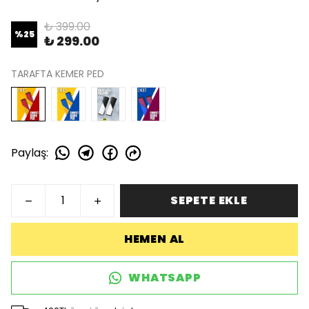
₺ 399.00
%
25
₺ 299.00
TARAFTA KEMER PED
Paylaş
:
SEPETE EKLE
HEMEN AL
WHATSAPP