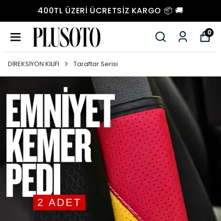
400TL ÜZERI ÜCRETSIZ KARGO 📦 🚚
0
DİREKSİYON KILIFI
Taraftar Serisi