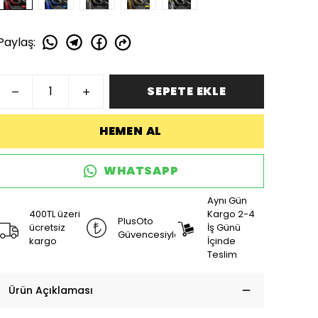
Paylaş
:
SEPETE EKLE
HEMEN AL
WHATSAPP
Aynı Gün
400TL üzeri
Kargo 2-4
PlusOto
ücretsiz
İş Günü
Güvencesiyle
kargo
İçinde
Teslim
Ürün Açıklaması