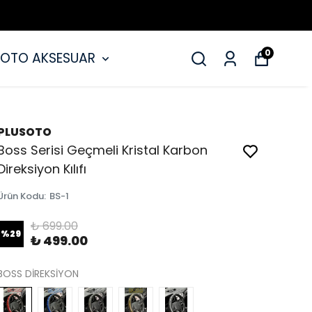
0
OTO AKSESUAR
PLUSOTO
Boss Serisi Geçmeli Kristal Karbon
Direksiyon Kılıfı
Ürün Kodu
:
BS-1
₺ 699.00
%
29
₺ 499.00
BOSS DİREKSİYON