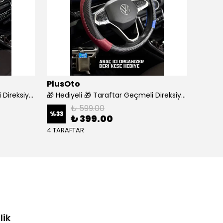
PlusOto
WÜR
🎁 Hediyeli 🎁 Taraftar Geçmeli Direksiyon Kılıfı - GALATASARAY
🎁 Hediyeli 🎁 Taraftar Geçmeli Direksiyon Kılıfı - TRABZON
₺ 599.00
%
33
%
18
₺ 399.00
4 TARAFTAR
lik