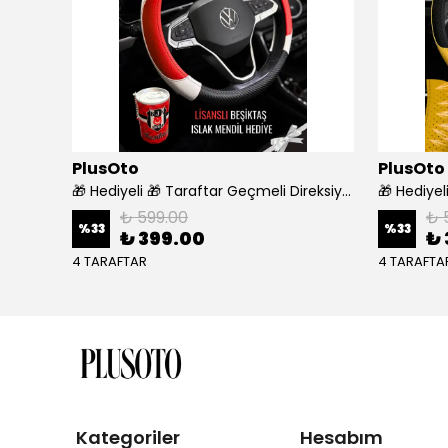
PlusOto
PlusOto
Araca Özel 7D Deri Taban Kaplama - SİYAH BEYAZ
🎁 Hediyeli 🎁 Taraftar Geçmeli Direksiyon Kılıfı - BEŞİKTAŞ
₺ 599.00
₺ 
%
33
%
33
₺ 399.00
₺ 
4 TARAFTAR
4 TARAFTA
Kategoriler
Hesabım