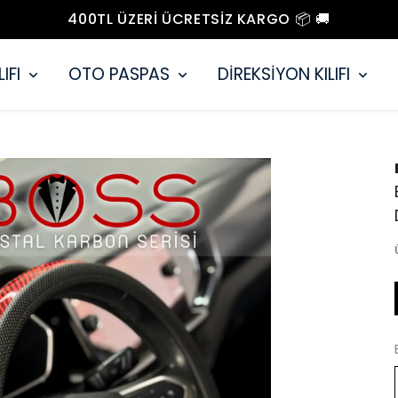
KAPIDA ÖDEME 📦 KREDİ KARTINA 12 TAKSİT ‼️
IFI
OTO PASPAS
DİREKSİYON KILIFI