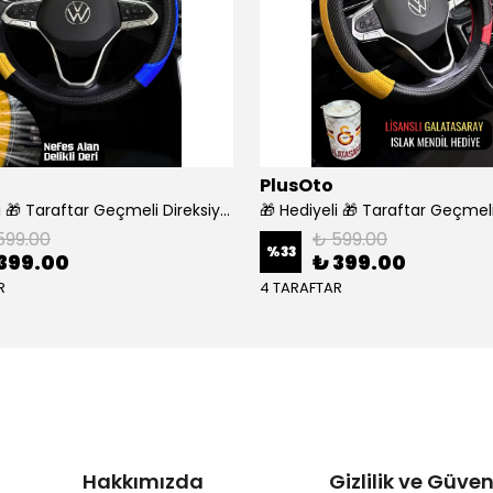
PlusOto
🎁 Hediyeli 🎁 Taraftar Geçmeli Direksiyon Kılıfı - FENERBAHÇE
599.00
₺ 599.00
%
33
399.00
₺ 399.00
R
4 TARAFTAR
Hakkımızda
Gizlilik ve Güven