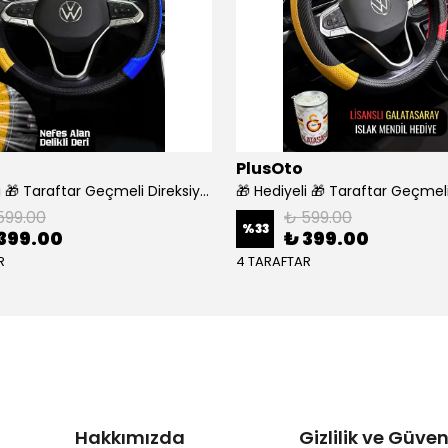
PlusOto
🎁 Hediyeli 🎁 Taraftar Geçmeli Direksiyon Kılıfı - FENERBAHÇE
599.00
₺ 599.00
%
33
399.00
₺ 399.00
R
4 TARAFTAR
Hakkımızda
Gizlilik ve Güven