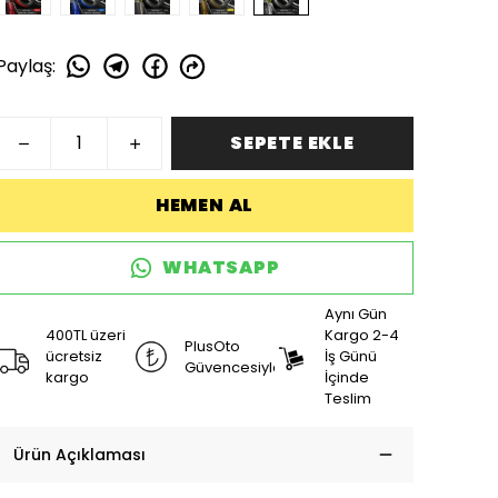
Paylaş
:
SEPETE EKLE
HEMEN AL
WHATSAPP
Aynı Gün
400TL üzeri
Kargo 2-4
PlusOto
ücretsiz
İş Günü
Güvencesiyle
kargo
İçinde
Teslim
Ürün Açıklaması