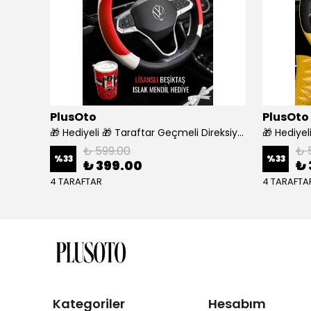
PlusOto
PlusOto
Araca Özel 7D Deri Taban Kaplama - SİYAH BEYAZ
🎁 Hediyeli 🎁 Taraftar Geçmeli Direksiyon Kılıfı - BEŞİKTAŞ
₺ 599.00
₺ 
%
33
%
33
₺ 399.00
₺ 
4 TARAFTAR
4 TARAFTA
Kategoriler
Hesabım