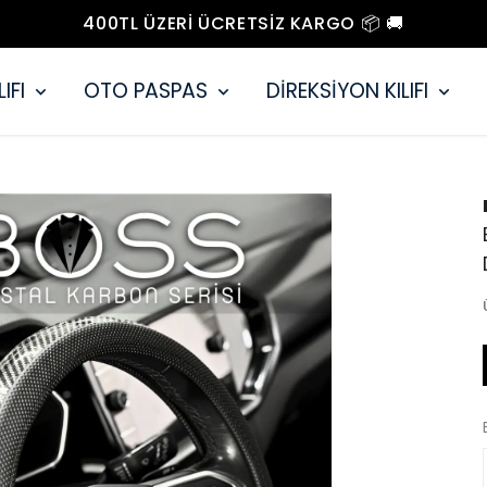
400TL ÜZERI ÜCRETSIZ KARGO 📦 🚚
IFI
OTO PASPAS
DİREKSİYON KILIFI