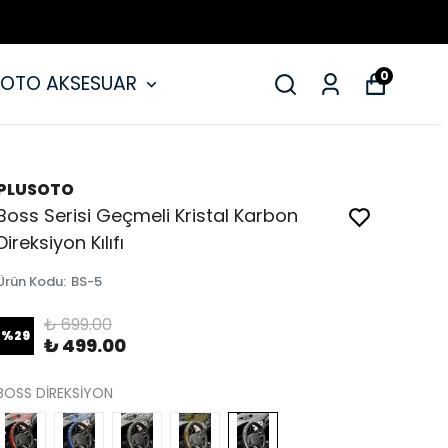
0
OTO AKSESUAR
PLUSOTO
Boss Serisi Geçmeli Kristal Karbon
Direksiyon Kılıfı
Ürün Kodu
:
BS-5
₺ 699.00
%
29
₺ 499.00
BOSS DİREKSİYON