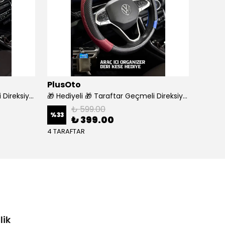
PlusOto
WÜR
🎁 Hediyeli 🎁 Taraftar Geçmeli Direksiyon Kılıfı - GALATASARAY
🎁 Hediyeli 🎁 Taraftar Geçmeli Direksiyon Kılıfı - TRABZON
₺ 599.00
%
33
%
18
₺ 399.00
4 TARAFTAR
lik