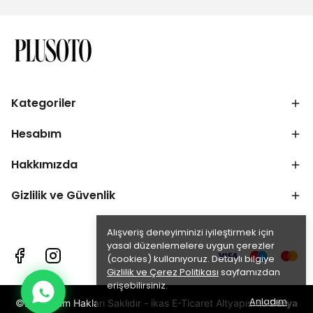
Kategoriler
Hesabım
Hakkımızda
Gizlilik ve Güvenlik
Alışveriş deneyiminizi iyileştirmek için
yasal düzenlemelere uygun çerezler
(cookies) kullanıyoruz. Detaylı bilgiye
Gizlilik ve Çerez Politikası
sayfamızdan
erişebilirsiniz.
Anladım
©2025 Tüm Hakları Saklıdır - ikas E-Ticaret Altyapısı ile
Darya