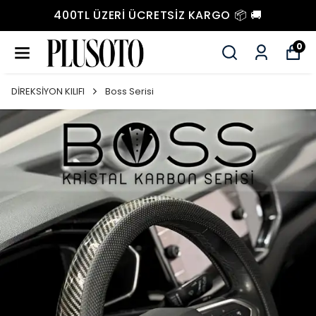
400TL ÜZERI ÜCRETSIZ KARGO 📦 🚚
0
DİREKSİYON KILIFI
Boss Serisi