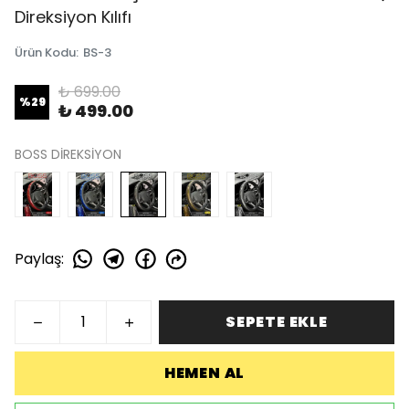
Direksiyon Kılıfı
Ürün Kodu
:
BS-3
₺ 699.00
%
29
₺ 499.00
BOSS DİREKSİYON
Paylaş
:
SEPETE EKLE
HEMEN AL