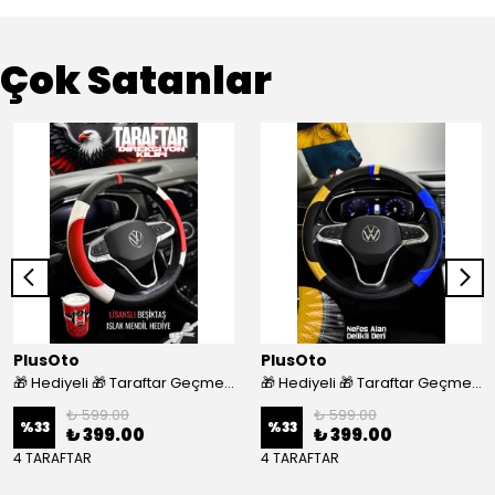
Çok Satanlar
PlusOto
PlusOto
🎁 Hediyeli 🎁 Taraftar Geçmeli Direksiyon Kılıfı - BEŞİKTAŞ
🎁 Hediyeli 🎁 Taraftar Geçmeli Direksiyon Kılıfı - FENERBAHÇE
₺ 599.00
₺ 599.00
%
33
%
33
₺ 399.00
₺ 399.00
4 TARAFTAR
4 TARAFTAR