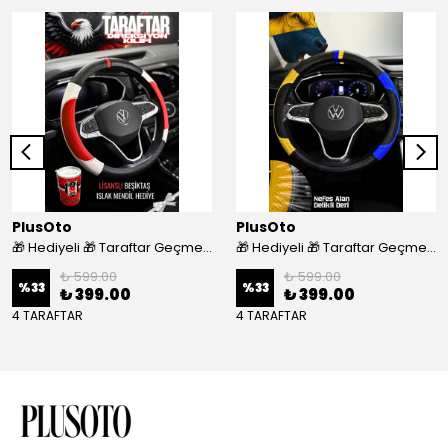
PlusOto
PlusOto
🎁 Hediyeli 🎁 Taraftar Geçmeli Direksiyon Kılıfı - BEŞİKTAŞ
🎁 Hediyeli 🎁 Taraftar Geçmeli Direksiyon Kılıfı - FENERBAHÇE
₺ 599.00
₺ 599.00
%
33
%
33
₺ 399.00
₺ 399.00
4 TARAFTAR
4 TARAFTAR