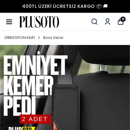
400TL ÜZERI ÜCRETSIZ KARGO 📦 🚚
0
DİREKSİYON KILIFI
Boss Serisi