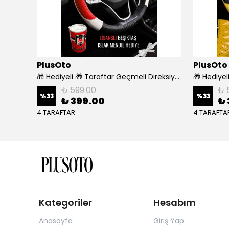
PlusOto
PlusOto
Araca Özel 7D Deri Taban Kaplama - SİYAH BEYAZ
🎁 Hediyeli 🎁 Taraftar Geçmeli Direksiyon Kılıfı - BEŞİKTAŞ
₺ 599.00
₺ 
%
33
%
33
₺ 399.00
₺ 
4 TARAFTAR
4 TARAFTA
Kategoriler
Hesabım
Anasayfa
Giriş Yap