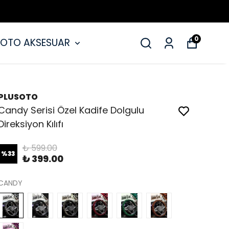
0
OTO AKSESUAR
PLUSOTO
Candy Serisi Özel Kadife Dolgulu
Direksiyon Kılıfı
₺ 599.00
%
33
₺ 399.00
CANDY