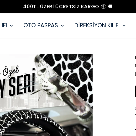
400TL ÜZERI ÜCRETSIZ KARGO 📦 🚚
IFI
OTO PASPAS
DİREKSİYON KILIFI