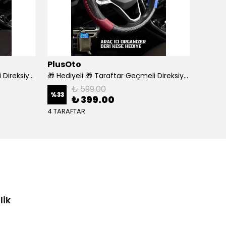
PlusOto
WÜR
🎁 Hediyeli 🎁 Taraftar Geçmeli Direksiyon Kılıfı - GALATASARAY
🎁 Hediyeli 🎁 Taraftar Geçmeli Direksiyon Kılıfı - TRABZON
₺ 599.00
%
33
%
18
₺ 399.00
4 TARAFTAR
lik