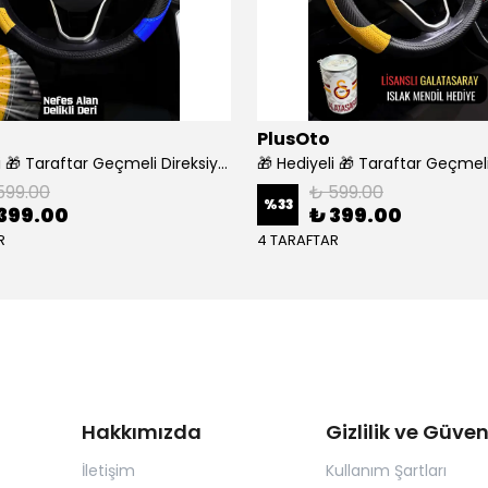
PlusOto
🎁 Hediyeli 🎁 Taraftar Geçmeli Direksiyon Kılıfı - FENERBAHÇE
599.00
₺ 599.00
%
33
399.00
₺ 399.00
R
4 TARAFTAR
Hakkımızda
Gizlilik ve Güven
İletişim
Kullanım Şartları