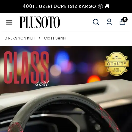
400TL ÜZERI ÜCRETSIZ KARGO 📦 🚚
0
DİREKSİYON KILIFI
Class Serisi