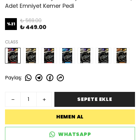
Adet Emniyet Kemer Pedi
₺ 569.00
%
21
₺ 449.00
CLASS
Paylaş
:
SEPETE EKLE
HEMEN AL
WHATSAPP