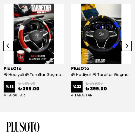
PlusOto
PlusOto
🎁 Hediyeli 🎁 Taraftar Geçmeli Direksiyon Kılıfı - BEŞİKTAŞ
🎁 Hediyeli 🎁 Taraftar Geçmeli Direksiyon Kılıfı - FENERBAHÇE
₺ 599.00
₺ 599.00
%
33
%
33
₺ 399.00
₺ 399.00
4 TARAFTAR
4 TARAFTAR