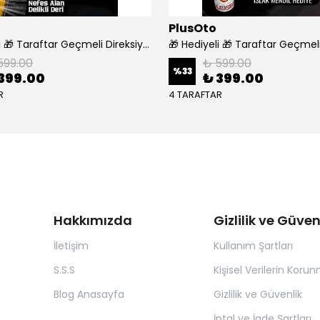
PlusOto
🎁 Hediyeli 🎁 Taraftar Geçmeli Direksiyon Kılıfı - FENERBAHÇE
599.00
₺ 599.00
%
33
399.00
₺ 399.00
R
4 TARAFTAR
Hakkımızda
Gizlilik ve Güven
İletişim
Kullanım Şartları
S.S.S
Kişisel Verilerin Koru
Blog Anasayfa
Gizlilik ve Güvenlik
İptal ve İade Şartları