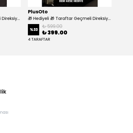
PlusOto
WÜR
🎁 Hediyeli 🎁 Taraftar Geçmeli Direksiyon Kılıfı - GALATASARAY
🎁 Hediyeli 🎁 Taraftar Geçmeli Direksiyon Kılıfı - TRABZON
₺ 599.00
%
33
%
18
₺ 399.00
4 TARAFTAR
lik
nması