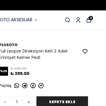
0
OTO AKSESUAR
PLUSOTO
Full Leopar Direksiyon Kılıfı 2 Adet
Emniyet Kemer Pedi
₺ 499.00
%
20
₺ 399.00
Paylaş
:
SEPETE EKLE