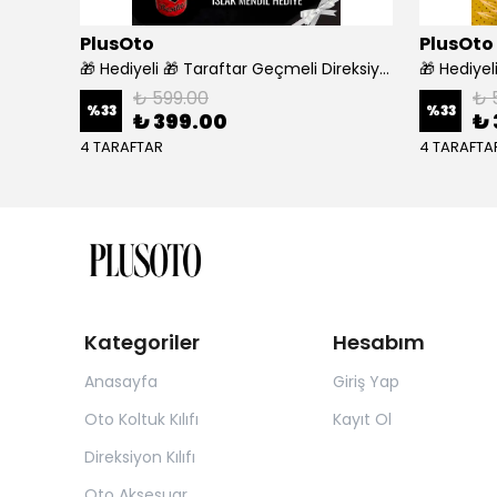
PlusOto
PlusOto
Araca Özel 7D Deri Taban Kaplama - SİYAH BEYAZ
🎁 Hediyeli 🎁 Taraftar Geçmeli Direksiyon Kılıfı - BEŞİKTAŞ
₺ 599.00
₺ 
%
33
%
33
₺ 399.00
₺ 
4 TARAFTAR
4 TARAFTA
Kategoriler
Hesabım
Anasayfa
Giriş Yap
Oto Koltuk Kılıfı
Kayıt Ol
Direksiyon Kılıfı
Oto Aksesuar