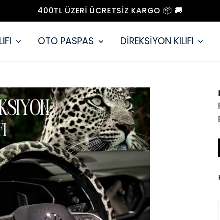
400TL ÜZERI ÜCRETSIZ KARGO 📦 🚚
IFI
OTO PASPAS
DİREKSİYON KILIFI