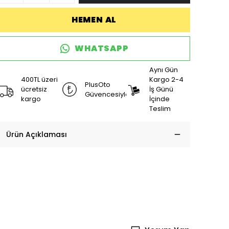
HEMEN AL
WHATSAPP
Aynı Gün
400TL üzeri
Kargo 2-4
PlusOto
ücretsiz
İş Günü
Güvencesiyle
kargo
İçinde
Teslim
Ürün Açıklaması