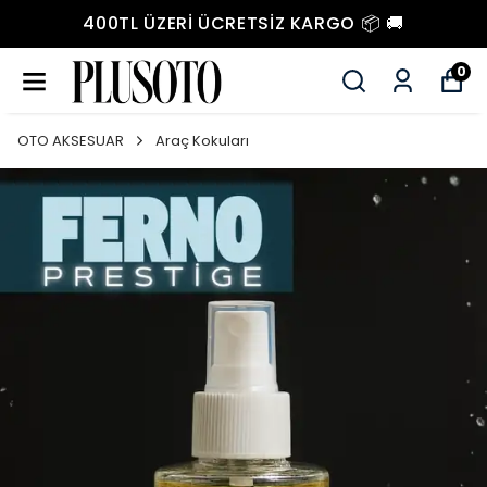
400TL ÜZERI ÜCRETSIZ KARGO 📦 🚚
0
OTO AKSESUAR
Araç Kokuları