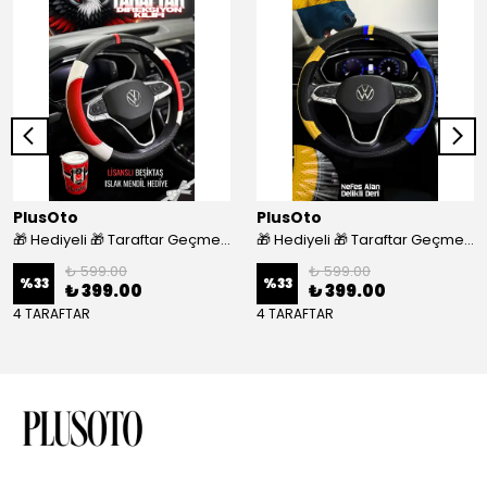
PlusOto
PlusOto
🎁 Hediyeli 🎁 Taraftar Geçmeli Direksiyon Kılıfı - BEŞİKTAŞ
🎁 Hediyeli 🎁 Taraftar Geçmeli Direksiyon Kılıfı - FENERBAHÇE
₺ 599.00
₺ 599.00
%
33
%
33
₺ 399.00
₺ 399.00
4 TARAFTAR
4 TARAFTAR