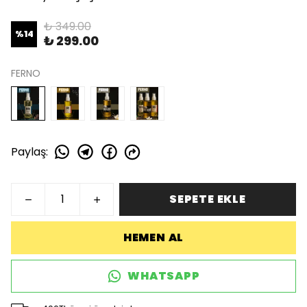
₺ 349.00
%
14
₺ 299.00
FERNO
Paylaş
:
SEPETE EKLE
HEMEN AL
WHATSAPP