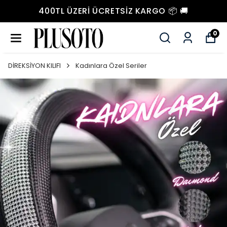
400TL ÜZERI ÜCRETSIZ KARGO 📦 🚚
0
DİREKSİYON KILIFI
Kadınlara Özel Seriler