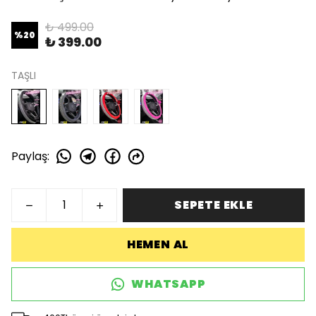
₺ 499.00
%
20
₺ 399.00
TAŞLI
Paylaş
:
SEPETE EKLE
HEMEN AL
WHATSAPP