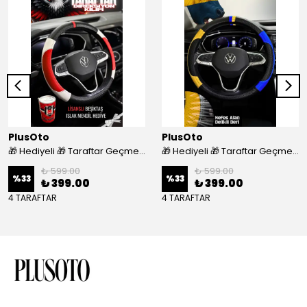
PlusOto
PlusOto
🎁 Hediyeli 🎁 Taraftar Geçmeli Direksiyon Kılıfı - BEŞİKTAŞ
🎁 Hediyeli 🎁 Taraftar Geçmeli Direksiyon Kılıfı - FENERBAHÇE
₺ 599.00
₺ 599.00
%
33
%
33
₺ 399.00
₺ 399.00
4 TARAFTAR
4 TARAFTAR