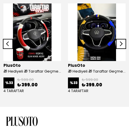
PlusOto
PlusOto
🎁 Hediyeli 🎁 Taraftar Geçmeli Direksiyon Kılıfı - BEŞİKTAŞ
🎁 Hediyeli 🎁 Taraftar Geçmeli Direksiyon Kılıfı - FENERBAHÇE
₺ 599.00
₺ 599.00
%
33
%
33
₺ 399.00
₺ 399.00
4 TARAFTAR
4 TARAFTAR