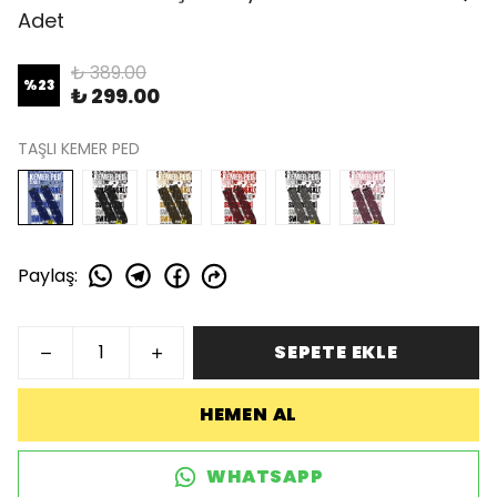
Adet
₺ 389.00
%
23
₺ 299.00
TAŞLI KEMER PED
Paylaş
:
SEPETE EKLE
HEMEN AL
WHATSAPP