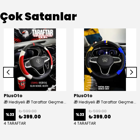
Çok Satanlar
PlusOto
PlusOto
🎁 Hediyeli 🎁 Taraftar Geçmeli Direksiyon Kılıfı - BEŞİKTAŞ
🎁 Hediyeli 🎁 Taraftar Geçmeli Direksiyon Kılıfı - FENERBAHÇE
₺ 599.00
₺ 599.00
%
33
%
33
₺ 399.00
₺ 399.00
4 TARAFTAR
4 TARAFTAR