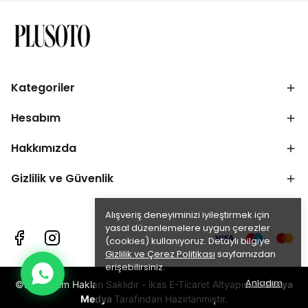
Kategoriler
Hesabım
Hakkımızda
Gizlilik ve Güvenlik
Alışveriş deneyiminizi iyileştirmek için
yasal düzenlemelere uygun çerezler
(cookies) kullanıyoruz. Detaylı bilgiye
Gizlilik ve Çerez Politikası
sayfamızdan
erişebilirsiniz.
Anladım
©2025 Tüm Hakları Saklıdır - ikas E-Ticaret Altyapısı ile
Darya
Medya
Tarafından Hazırlanmıştır.