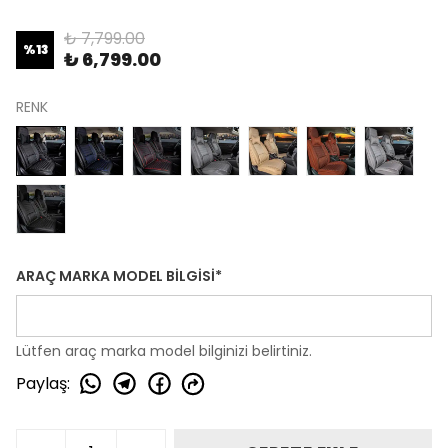
₺ 7,799.00
%
13
₺ 6,799.00
RENK
ARAÇ MARKA MODEL BİLGİSİ
*
Lütfen araç marka model bilginizi belirtiniz.
Paylaş
: