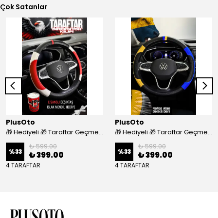
Çok Satanlar
PlusOto
PlusOto
🎁 Hediyeli 🎁 Taraftar Geçmeli Direksiyon Kılıfı - BEŞİKTAŞ
🎁 Hediyeli 🎁 Taraftar Geçmeli Direksiyon Kılıfı - FENERBAHÇE
₺ 599.00
₺ 599.00
%
33
%
33
₺ 399.00
₺ 399.00
4 TARAFTAR
4 TARAFTAR