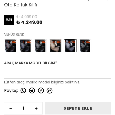
Oto Koltuk Kılıfı
₺ 4,999.00
%
15
₺ 4,249.00
VENÜS RENK
ARAÇ MARKA MODEL BİLGİSİ
*
Lütfen araç marka model bilginizi belirtiniz.
Paylaş
:
SEPETE EKLE